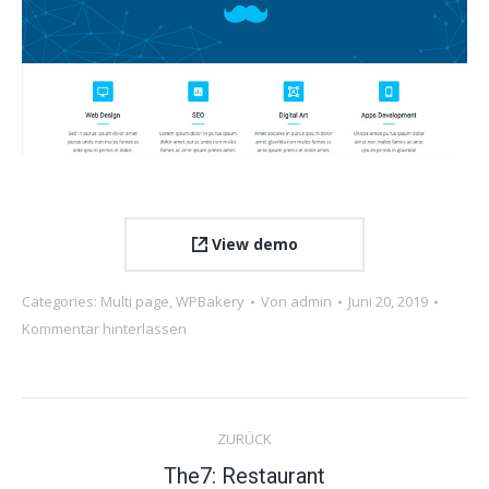
View demo
Categories:
Multi page
,
WPBakery
Von
admin
Juni 20, 2019
Kommentar hinterlassen
Project
ZURÜCK
navigation
Previous
The7: Restaurant