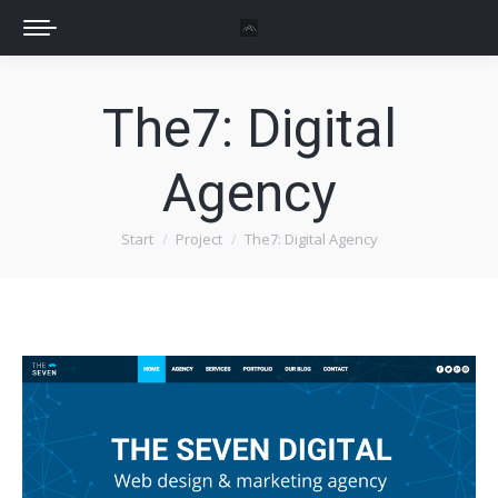
The7: Digital
Agency
Start
Project
The7: Digital Agency
Sie befinden sich hier: