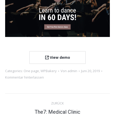
View demo
Categories:
One page
,
WPBakery
Von
admin
Juni 20, 2019
Kommentar hinterlassen
Project
ZURÜCK
navigation
Previous
The7: Medical Clinic