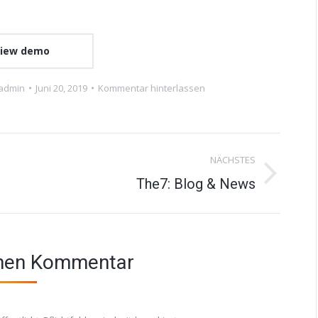
iew demo
admin
Juni 20, 2019
Kommentar hinterlassen
NÄCHSTES
Next
The7: Blog & News
project:
inen Kommentar