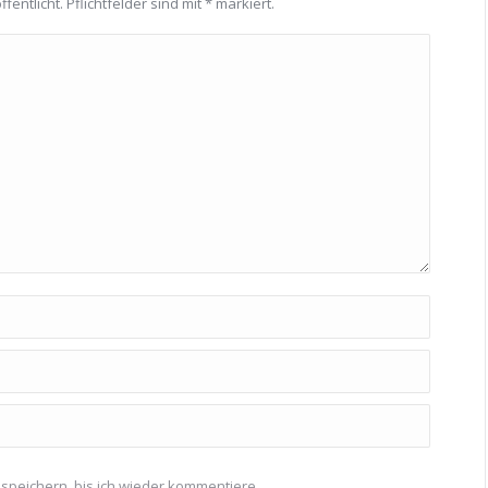
fentlicht. Pflichtfelder sind mit
*
markiert.
speichern, bis ich wieder kommentiere.