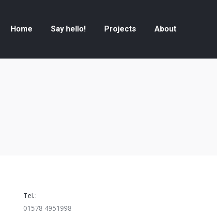
Home
Say hello!
Projects
About
Home
Say hello!
Projects
About
Tel.:
01578 4951998