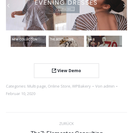
View Demo
Categories:
Multi page
,
Online Store
,
WPBakery
Von
admin
Februar 10, 2020
Project
ZURÜCK
navigation
Previous