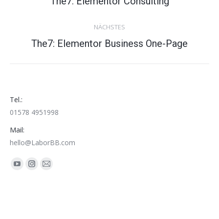
The7: Elementor Consulting
project:
NÄCHSTES
Next
The7: Elementor Business One-Page
project:
Tel.:
01578 4951998
Mail:
hello@LaborBB.com
Finden Sie uns auf:
YouTube
Instagram
E-
page
page
Mail
opens
opens
page
in
in
opens